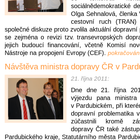
sociálnědemokratické de
Olga Sehnalová, členka
cestovní ruch (TRAN)
společné diskuze proto zvolila aktuální dopravní
se zejména o revizi tzv. transevropských dopr
jejich budoucí financování, včetně Komisí no
Nástroje na propojení Evropy (CEF).
pokračován
Návštěva ministra dopravy ČR v Pard
21. října 2011:
Dne
dne 21. října 20
výjezdu pana ministr
v Pardubickém, při které
dopravní problematika 
zúčastnili kromě zás
dopravy ČR také zástu
Pardubického kraje, Statutárního města Pardub