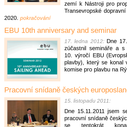
zemí k Nástroji pro prop
Transevropské dopravní 
2020.
pokračování
EBU 10th anniversary and seminar
Dne 17.
17. ledna 2012:
zúčastnil semináře a s
10. výročí EBU (Evrops
plavby), který se konal 
komise pro plavbu na R
Pracovní snídaně českých europoslan
15. listopadu 2011:
Dne 15.11.2011 jsem se
pracovní snídaně českýc
se tentokrát kona