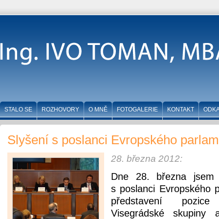
STALO SE
ROZHOVORY
O MNĚ
FOTOGALERIE
KONTAKT
ODK
Slyšení s poslanci Evropského parla
28. března 2012:
Dne 28. března jsem s
s poslanci Evropského 
představení pozice
Visegrádské skupiny 